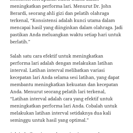
meningkatkan performa lari. Menurut Dr. John
Berardi, seorang ahli gizi dan pelatih olahraga
terkenal, “Konsistensi adalah kunci utama dalam
mencapai hasil yang diinginkan dalam olahraga. Jadi
pastikan Anda meluangkan waktu setiap hari untuk
berlatih.”
Salah satu cara efektif untuk meningkatkan
performa lari adalah dengan melakukan latihan
interval. Latihan interval melibatkan variasi
kecepatan lari Anda selama sesi latihan, yang dapat
membantu meningkatkan kekuatan dan kecepatan
Anda. Menurut seorang pelatih lari terkenal,
“Latihan interval adalah cara yang efektif untuk
meningkatkan performa lari Anda. Cobalah untuk
melakukan latihan interval setidaknya dua kali
seminggu untuk hasil yang optimal.”