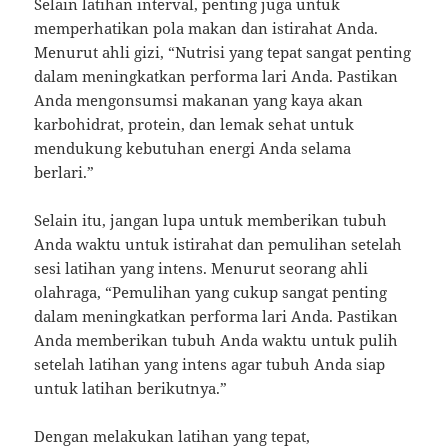
Selain latihan interval, penting juga untuk
memperhatikan pola makan dan istirahat Anda.
Menurut ahli gizi, “Nutrisi yang tepat sangat penting
dalam meningkatkan performa lari Anda. Pastikan
Anda mengonsumsi makanan yang kaya akan
karbohidrat, protein, dan lemak sehat untuk
mendukung kebutuhan energi Anda selama
berlari.”
Selain itu, jangan lupa untuk memberikan tubuh
Anda waktu untuk istirahat dan pemulihan setelah
sesi latihan yang intens. Menurut seorang ahli
olahraga, “Pemulihan yang cukup sangat penting
dalam meningkatkan performa lari Anda. Pastikan
Anda memberikan tubuh Anda waktu untuk pulih
setelah latihan yang intens agar tubuh Anda siap
untuk latihan berikutnya.”
Dengan melakukan latihan yang tepat,