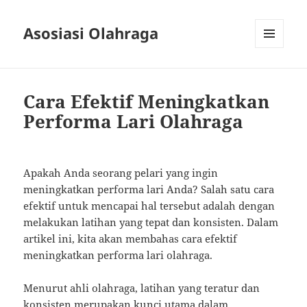
Asosiasi Olahraga
MENU
AND
WIDGETS
Cara Efektif Meningkatkan
Performa Lari Olahraga
Apakah Anda seorang pelari yang ingin
meningkatkan performa lari Anda? Salah satu cara
efektif untuk mencapai hal tersebut adalah dengan
melakukan latihan yang tepat dan konsisten. Dalam
artikel ini, kita akan membahas cara efektif
meningkatkan performa lari olahraga.
Menurut ahli olahraga, latihan yang teratur dan
konsisten merupakan kunci utama dalam