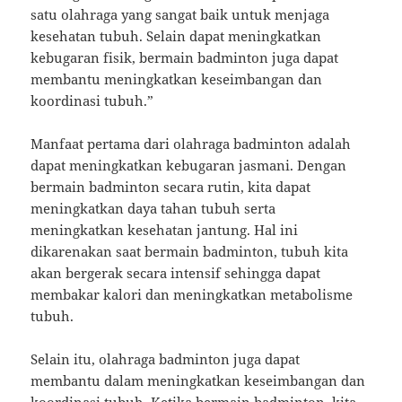
satu olahraga yang sangat baik untuk menjaga
kesehatan tubuh. Selain dapat meningkatkan
kebugaran fisik, bermain badminton juga dapat
membantu meningkatkan keseimbangan dan
koordinasi tubuh.”
Manfaat pertama dari olahraga badminton adalah
dapat meningkatkan kebugaran jasmani. Dengan
bermain badminton secara rutin, kita dapat
meningkatkan daya tahan tubuh serta
meningkatkan kesehatan jantung. Hal ini
dikarenakan saat bermain badminton, tubuh kita
akan bergerak secara intensif sehingga dapat
membakar kalori dan meningkatkan metabolisme
tubuh.
Selain itu, olahraga badminton juga dapat
membantu dalam meningkatkan keseimbangan dan
koordinasi tubuh. Ketika bermain badminton, kita