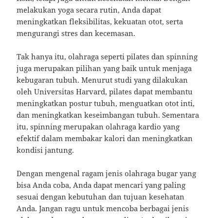
melakukan yoga secara rutin, Anda dapat
meningkatkan fleksibilitas, kekuatan otot, serta
mengurangi stres dan kecemasan.
Tak hanya itu, olahraga seperti pilates dan spinning
juga merupakan pilihan yang baik untuk menjaga
kebugaran tubuh. Menurut studi yang dilakukan
oleh Universitas Harvard, pilates dapat membantu
meningkatkan postur tubuh, menguatkan otot inti,
dan meningkatkan keseimbangan tubuh. Sementara
itu, spinning merupakan olahraga kardio yang
efektif dalam membakar kalori dan meningkatkan
kondisi jantung.
Dengan mengenal ragam jenis olahraga bugar yang
bisa Anda coba, Anda dapat mencari yang paling
sesuai dengan kebutuhan dan tujuan kesehatan
Anda. Jangan ragu untuk mencoba berbagai jenis