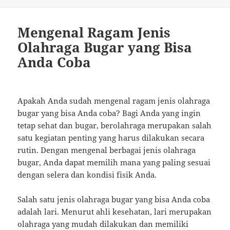
on
Mengenal Ragam Jenis
Olahraga Bugar yang Bisa
Anda Coba
Apakah Anda sudah mengenal ragam jenis olahraga
bugar yang bisa Anda coba? Bagi Anda yang ingin
tetap sehat dan bugar, berolahraga merupakan salah
satu kegiatan penting yang harus dilakukan secara
rutin. Dengan mengenal berbagai jenis olahraga
bugar, Anda dapat memilih mana yang paling sesuai
dengan selera dan kondisi fisik Anda.
Salah satu jenis olahraga bugar yang bisa Anda coba
adalah lari. Menurut ahli kesehatan, lari merupakan
olahraga yang mudah dilakukan dan memiliki