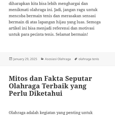
diharapkan kita bisa lebih menghargai dan
menikmati olahraga ini. Jadi, jangan ragu untuk
mencoba bermain tenis dan merasakan sensasi
bermain di atas lapangan hijau yang luas. Semoga
artikel ini bisa menjadi referensi dan motivasi
untuk para pecinta tenis. Selamat bermain!
Posted
Categories
Tags
January 29, 2025
Asosiasi Olahraga
olahraga tenis
on
Mitos dan Fakta Seputar
Olahraga Terbaik yang
Perlu Diketahui
Olahraga adalah kegiatan yang penting untuk