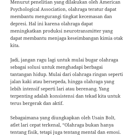
Menurut penelitian yang dilakukan oleh American
Psychological Association, olahraga teratur dapat
membantu mengurangi tingkat kecemasan dan
depresi. Hal ini karena olahraga dapat
meningkatkan produksi neurotransmitter yang
dapat membantu menjaga keseimbangan kimia otak
kita.
Jadi, jangan ragu lagi untuk mulai bugar olahraga
sebagai solusi untuk menghadapi berbagai
tantangan hidup. Mulai dari olahraga ringan seperti
jalan kaki atau bersepeda, hingga olahraga yang
lebih intensif seperti lari atau berenang. Yang
terpenting adalah konsistensi dan tekad kita untuk
terus bergerak dan aktif.
Sebagaimana yang diungkapkan oleh Usain Bolt,
atlet lari cepat terkenal, “Olahraga bukan hanya
tentang fisik, tetapi juga tentang mental dan emosi.