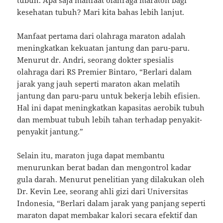
tubuh. Apa saja manfaat olahraga maraton bagi
kesehatan tubuh? Mari kita bahas lebih lanjut.
Manfaat pertama dari olahraga maraton adalah
meningkatkan kekuatan jantung dan paru-paru.
Menurut dr. Andri, seorang dokter spesialis
olahraga dari RS Premier Bintaro, “Berlari dalam
jarak yang jauh seperti maraton akan melatih
jantung dan paru-paru untuk bekerja lebih efisien.
Hal ini dapat meningkatkan kapasitas aerobik tubuh
dan membuat tubuh lebih tahan terhadap penyakit-
penyakit jantung.”
Selain itu, maraton juga dapat membantu
menurunkan berat badan dan mengontrol kadar
gula darah. Menurut penelitian yang dilakukan oleh
Dr. Kevin Lee, seorang ahli gizi dari Universitas
Indonesia, “Berlari dalam jarak yang panjang seperti
maraton dapat membakar kalori secara efektif dan