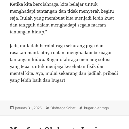
Ketika kita berolahraga, kita belajar untuk
menghadapi tantangan dan tidak menyerah begitu
saja. Itulah yang membuat kita menjadi lebih kuat
dan tangguh dalam menghadapi segala macam
tantangan hidup.”
Jadi, mulailah berolahraga sekarang juga dan
rasakan manfaatnya dalam menghadapi berbagai
tantangan hidup. Bugar olahraga memang solusi
yang tepat untuk menjaga kesehatan fisik dan
mental kita. Ayo, mulai sekarang dan jadilah pribadi
yang lebih baik dan bugar!
Posted
Categories
Tags
January 31, 2025
Olahraga Sehat
bugar olahraga
on