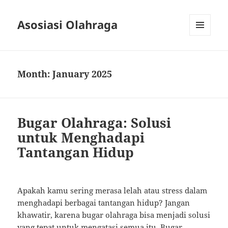
Asosiasi Olahraga
MENU
AND
WIDGETS
Month:
January 2025
Bugar Olahraga: Solusi
untuk Menghadapi
Tantangan Hidup
Apakah kamu sering merasa lelah atau stress dalam
menghadapi berbagai tantangan hidup? Jangan
khawatir, karena bugar olahraga bisa menjadi solusi
yang tepat untuk mengatasi semua itu. Bugar