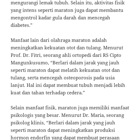
mengurangi lemak tubuh. Selain itu, aktivitas fisik
yang intens seperti maraton juga dapat membantu
mengontrol kadar gula darah dan mencegah
diabetes.”
Manfaat lain dari olahraga maraton adalah
meningkatkan kekuatan otot dan tulang. Menurut
Prof. Dr. Fitri, seorang ahli ortopedi dari RS Cipto
Mangunkusumo, “Berlari dalam jarak yang jauh
seperti maraton dapat melatih kekuatan otot dan
tulang, serta mencegah osteoporosis pada usia
lanjut. Hal ini dapat membuat tubuh menjadi lebih
kuat dan tahan terhadap cedera.”
Selain manfaat fisik, maraton juga memiliki manfaat
psikologis yang besar. Menurut Dr. Maria, seorang
psikolog klinis, “Berlari dalam jarak yang jauh
seperti maraton dapat meningkatkan produksi
hormon endorfin yang dapat membuat perasaan