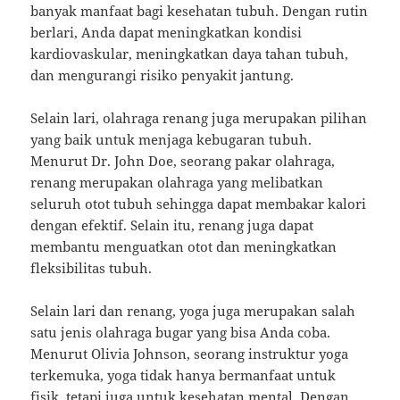
banyak manfaat bagi kesehatan tubuh. Dengan rutin
berlari, Anda dapat meningkatkan kondisi
kardiovaskular, meningkatkan daya tahan tubuh,
dan mengurangi risiko penyakit jantung.
Selain lari, olahraga renang juga merupakan pilihan
yang baik untuk menjaga kebugaran tubuh.
Menurut Dr. John Doe, seorang pakar olahraga,
renang merupakan olahraga yang melibatkan
seluruh otot tubuh sehingga dapat membakar kalori
dengan efektif. Selain itu, renang juga dapat
membantu menguatkan otot dan meningkatkan
fleksibilitas tubuh.
Selain lari dan renang, yoga juga merupakan salah
satu jenis olahraga bugar yang bisa Anda coba.
Menurut Olivia Johnson, seorang instruktur yoga
terkemuka, yoga tidak hanya bermanfaat untuk
fisik, tetapi juga untuk kesehatan mental. Dengan