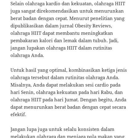
Selain olahraga kardio dan kekuatan, olahraga HIIT
juga sangat direkomendasikan untuk menurunkan
berat badan dengan cepat. Menurut penelitian yang
dipublikasikan dalam jurnal Obesity Reviews,
olahraga HIIT dapat membantu meningkatkan
pembakaran kalori dan lemak dalam tubuh. Jadi,
jangan lupakan olahraga HIIT dalam rutinitas
olahraga Anda.
Untuk hasil yang optimal, kombinasikan ketiga jenis
olahraga tersebut dalam rutinitas olahraga Anda.
Misalnya, Anda dapat melakukan sesi cardio pada
hari Senin, olahraga kekuatan pada hari Rabu, dan
olahraga HIIT pada hari Jumat. Dengan begitu, Anda
dapat menurunkan berat badan dengan cepat secara
efektif.
Jangan lupa juga untuk selalu konsisten dalam
melakukan olahraga dan menjaga pola makan yang