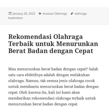
Posted
Categories
Tags
January 28, 2025
Asosiasi Olahraga
olahraga
on
badminton
Rekomendasi Olahraga
Terbaik untuk Menurunkan
Berat Badan dengan Cepat
Mau menurunkan berat badan dengan cepat? Salah
satu cara efektifnya adalah dengan melakukan
olahraga. Namun, tak semua jenis olahraga cocok
untuk membantu menurunkan berat badan dengan
cepat. Oleh karena itu, kali ini kami akan
memberikan rekomendasi olahraga terbaik untuk
menurunkan berat badan dengan cepat.