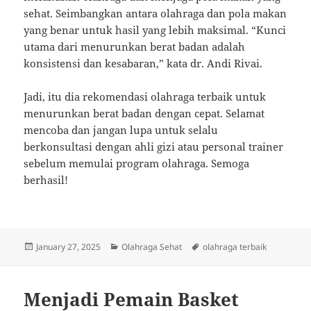
sehat. Seimbangkan antara olahraga dan pola makan
yang benar untuk hasil yang lebih maksimal. “Kunci
utama dari menurunkan berat badan adalah
konsistensi dan kesabaran,” kata dr. Andi Rivai.
Jadi, itu dia rekomendasi olahraga terbaik untuk
menurunkan berat badan dengan cepat. Selamat
mencoba dan jangan lupa untuk selalu
berkonsultasi dengan ahli gizi atau personal trainer
sebelum memulai program olahraga. Semoga
berhasil!
Posted
Categories
Tags
January 27, 2025
Olahraga Sehat
olahraga terbaik
on
Menjadi Pemain Basket