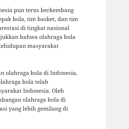
nesia pun terus berkembang
sepak bola, tim basket, dan tim
restasi di tingkat nasional
njukkan bahwa olahraga bola
 kehidupan masyarakat
 olahraga bola di Indonesia,
olahraga bola telah
yarakat Indonesia. Oleh
mbangan olahraga bola di
asi yang lebih gemilang di