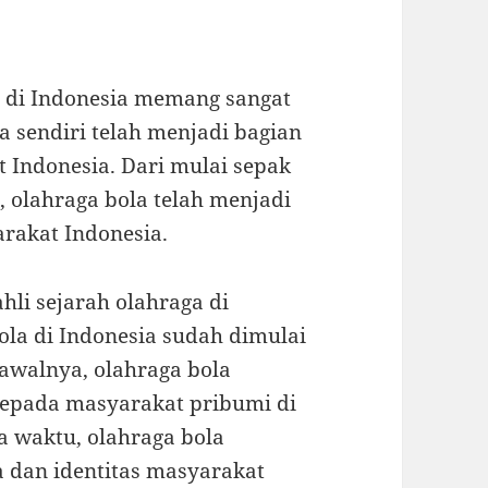
 di Indonesia memang sangat
a sendiri telah menjadi bagian
 Indonesia. Dari mulai sepak
s, olahraga bola telah menjadi
arakat Indonesia.
hli sejarah olahraga di
la di Indonesia sudah dimulai
 awalnya, olahraga bola
kepada masyarakat pribumi di
a waktu, olahraga bola
 dan identitas masyarakat