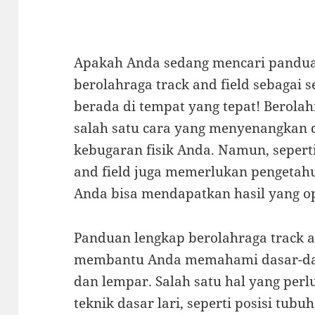
Apakah Anda sedang mencari pandua
berolahraga track and field sebagai 
berada di tempat yang tepat! Berolah
salah satu cara yang menyenangkan 
kebugaran fisik Anda. Namun, seperti
and field juga memerlukan pengetahu
Anda bisa mendapatkan hasil yang o
Panduan lengkap berolahraga track a
membantu Anda memahami dasar-dasar 
dan lempar. Salah satu hal yang per
teknik dasar lari, seperti posisi tub