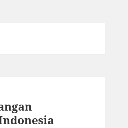
angan
 Indonesia