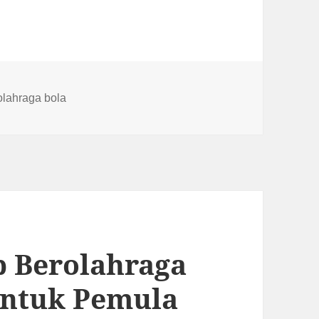
Tags
olahraga bola
 Berolahraga
untuk Pemula