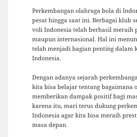
Perkembangan olahraga bola di Indo
pesat hingga saat ini. Berbagai klub 
voli Indonesia telah berhasil meraih p
maupun internasional. Hal ini menu
telah menjadi bagian penting dalam
Indonesia.
Dengan adanya sejarah perkembangan
kita bisa belajar tentang bagaimana 
memberikan dampak positif bagi mas
karena itu, mari terus dukung perke
Indonesia agar kita bisa meraih prest
masa depan.