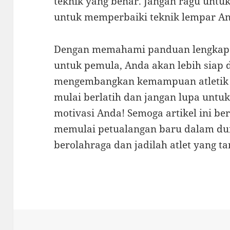
teknik yang benar. Jangan ragu untu
untuk memperbaiki teknik lempar An
Dengan memahami panduan lengkap b
untuk pemula, Anda akan lebih siap 
mengembangkan kemampuan atletik A
mulai berlatih dan jangan lupa untu
motivasi Anda! Semoga artikel ini b
memulai petualangan baru dalam duni
berolahraga dan jadilah atlet yang t