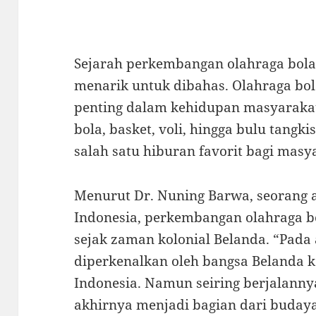
Sejarah perkembangan olahraga bola
menarik untuk dibahas. Olahraga bol
penting dalam kehidupan masyarakat
bola, basket, voli, hingga bulu tangki
salah satu hiburan favorit bagi masy
Menurut Dr. Nuning Barwa, seorang a
Indonesia, perkembangan olahraga bo
sejak zaman kolonial Belanda. “Pada
diperkenalkan oleh bangsa Belanda 
Indonesia. Namun seiring berjalanny
akhirnya menjadi bagian dari budaya