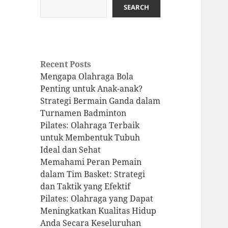
SEARCH
Recent Posts
Mengapa Olahraga Bola
Penting untuk Anak-anak?
Strategi Bermain Ganda dalam
Turnamen Badminton
Pilates: Olahraga Terbaik
untuk Membentuk Tubuh
Ideal dan Sehat
Memahami Peran Pemain
dalam Tim Basket: Strategi
dan Taktik yang Efektif
Pilates: Olahraga yang Dapat
Meningkatkan Kualitas Hidup
Anda Secara Keseluruhan