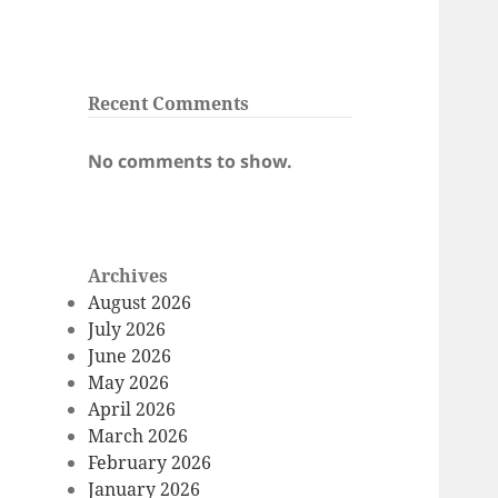
Recent Comments
No comments to show.
Archives
August 2026
July 2026
June 2026
May 2026
April 2026
March 2026
February 2026
January 2026