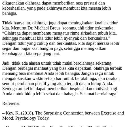
dikarenakan olahraga dapat memberikan rasa prestasi dan
keberhasilan, yang pada akhirnya membuat kita merasa lebih
bahagia.
Tidak hanya itu, olahraga juga dapat meningkatkan kualitas tidur
kita. Menurut Dr. Michael Breus, seorang ahli tidur terkemuka,
“Olahraga dapat membantu mengatur ritme sirkadian tubuh kita,
sehingga membuat kita tidur lebih nyenyak dan berkualitas.”
Dengan tidur yang cukup dan berkualitas, kita dapat merasa lebih
segar dan bugar saat bangun pagi, sehingga meningkatkan
kebahagiaan kita sepanjang hari.
Jadi, tidak ada alasan untuk tidak mulai berolahraga sekarang.
Dengan berbagai manfaat yang bisa kita dapatkan, olahraga terbaik
memang bisa membuat Anda lebih bahagia. Jangan ragu untuk
mengalokasikan waktu setiap hari untuk berolahraga, dan rasakan
sendiri perubahan positif yang akan terjadi dalam hidup Anda.
Semoga artikel ini dapat memberikan inspirasi dan motivasi bagi
Anda untuk hidup lebih sehat dan bahagia. Selamat berolahraga!
Referensi:
– Key, K. (2018). The Surprising Connection between Exercise and
Mood. Psychology Today.