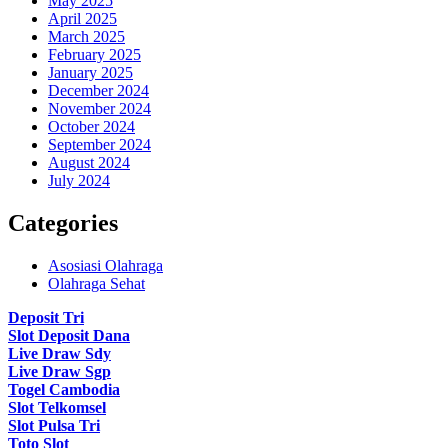
May 2025
April 2025
March 2025
February 2025
January 2025
December 2024
November 2024
October 2024
September 2024
August 2024
July 2024
Categories
Asosiasi Olahraga
Olahraga Sehat
Deposit Tri
Slot Deposit Dana
Live Draw Sdy
Live Draw Sgp
Togel Cambodia
Slot Telkomsel
Slot Pulsa Tri
Toto Slot