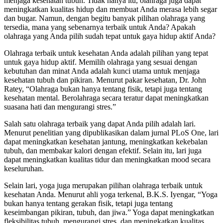
menjaga kesehatan tubuh. Tidak hanya itu, olahraga juga dapat
meningkatkan kualitas hidup dan membuat Anda merasa lebih segar
dan bugar. Namun, dengan begitu banyak pilihan olahraga yang
tersedia, mana yang sebenarnya terbaik untuk Anda? Apakah
olahraga yang Anda pilih sudah tepat untuk gaya hidup aktif Anda?
Olahraga terbaik untuk kesehatan Anda adalah pilihan yang tepat
untuk gaya hidup aktif. Memilih olahraga yang sesuai dengan
kebutuhan dan minat Anda adalah kunci utama untuk menjaga
kesehatan tubuh dan pikiran. Menurut pakar kesehatan, Dr. John
Ratey, “Olahraga bukan hanya tentang fisik, tetapi juga tentang
kesehatan mental. Berolahraga secara teratur dapat meningkatkan
suasana hati dan mengurangi stres.”
Salah satu olahraga terbaik yang dapat Anda pilih adalah lari.
Menurut penelitian yang dipublikasikan dalam jurnal PLoS One, lari
dapat meningkatkan kesehatan jantung, meningkatkan kekebalan
tubuh, dan membakar kalori dengan efektif. Selain itu, lari juga
dapat meningkatkan kualitas tidur dan meningkatkan mood secara
keseluruhan.
Selain lari, yoga juga merupakan pilihan olahraga terbaik untuk
kesehatan Anda. Menurut ahli yoga terkenal, B.K.S. Iyengar, “Yoga
bukan hanya tentang gerakan fisik, tetapi juga tentang
keseimbangan pikiran, tubuh, dan jiwa.” Yoga dapat meningkatkan
fleksibilitas tubuh, mengurangi stres, dan meningkatkan kualitas