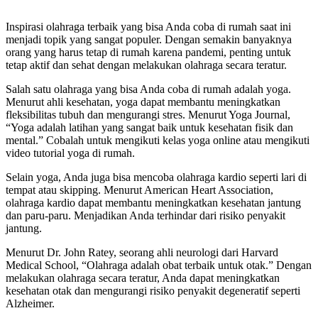
Inspirasi olahraga terbaik yang bisa Anda coba di rumah saat ini
menjadi topik yang sangat populer. Dengan semakin banyaknya
orang yang harus tetap di rumah karena pandemi, penting untuk
tetap aktif dan sehat dengan melakukan olahraga secara teratur.
Salah satu olahraga yang bisa Anda coba di rumah adalah yoga.
Menurut ahli kesehatan, yoga dapat membantu meningkatkan
fleksibilitas tubuh dan mengurangi stres. Menurut Yoga Journal,
“Yoga adalah latihan yang sangat baik untuk kesehatan fisik dan
mental.” Cobalah untuk mengikuti kelas yoga online atau mengikuti
video tutorial yoga di rumah.
Selain yoga, Anda juga bisa mencoba olahraga kardio seperti lari di
tempat atau skipping. Menurut American Heart Association,
olahraga kardio dapat membantu meningkatkan kesehatan jantung
dan paru-paru. Menjadikan Anda terhindar dari risiko penyakit
jantung.
Menurut Dr. John Ratey, seorang ahli neurologi dari Harvard
Medical School, “Olahraga adalah obat terbaik untuk otak.” Dengan
melakukan olahraga secara teratur, Anda dapat meningkatkan
kesehatan otak dan mengurangi risiko penyakit degeneratif seperti
Alzheimer.