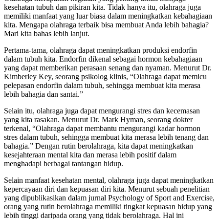
kesehatan tubuh dan pikiran kita. Tidak hanya itu, olahraga juga
memiliki manfaat yang luar biasa dalam meningkatkan kebahagiaan
kita. Mengapa olahraga terbaik bisa membuat Anda lebih bahagia?
Mari kita bahas lebih lanjut.
Pertama-tama, olahraga dapat meningkatkan produksi endorfin
dalam tubuh kita. Endorfin dikenal sebagai hormon kebahagiaan
yang dapat memberikan perasaan senang dan nyaman. Menurut Dr.
Kimberley Key, seorang psikolog klinis, “Olahraga dapat memicu
pelepasan endorfin dalam tubuh, sehingga membuat kita merasa
lebih bahagia dan santai.”
Selain itu, olahraga juga dapat mengurangi stres dan kecemasan
yang kita rasakan. Menurut Dr. Mark Hyman, seorang dokter
terkenal, “Olahraga dapat membantu mengurangi kadar hormon
stres dalam tubuh, sehingga membuat kita merasa lebih tenang dan
bahagia.” Dengan rutin berolahraga, kita dapat meningkatkan
kesejahteraan mental kita dan merasa lebih positif dalam
menghadapi berbagai tantangan hidup.
Selain manfaat kesehatan mental, olahraga juga dapat meningkatkan
kepercayaan diri dan kepuasan diri kita. Menurut sebuah penelitian
yang dipublikasikan dalam jurnal Psychology of Sport and Exercise,
orang yang rutin berolahraga memiliki tingkat kepuasan hidup yang
lebih tinggi daripada orang yang tidak berolahraga. Hal ini