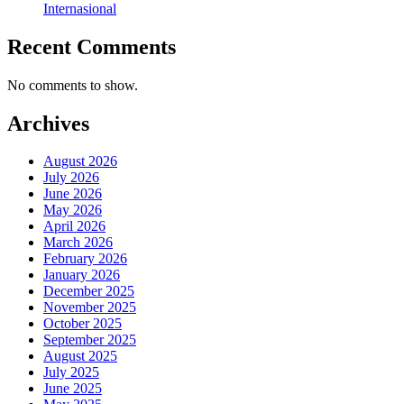
Internasional
Recent Comments
No comments to show.
Archives
August 2026
July 2026
June 2026
May 2026
April 2026
March 2026
February 2026
January 2026
December 2025
November 2025
October 2025
September 2025
August 2025
July 2025
June 2025