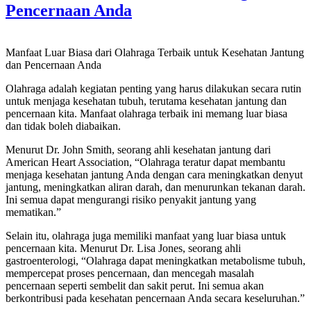
Pencernaan Anda
Manfaat Luar Biasa dari Olahraga Terbaik untuk Kesehatan Jantung
dan Pencernaan Anda
Olahraga adalah kegiatan penting yang harus dilakukan secara rutin
untuk menjaga kesehatan tubuh, terutama kesehatan jantung dan
pencernaan kita. Manfaat olahraga terbaik ini memang luar biasa
dan tidak boleh diabaikan.
Menurut Dr. John Smith, seorang ahli kesehatan jantung dari
American Heart Association, “Olahraga teratur dapat membantu
menjaga kesehatan jantung Anda dengan cara meningkatkan denyut
jantung, meningkatkan aliran darah, dan menurunkan tekanan darah.
Ini semua dapat mengurangi risiko penyakit jantung yang
mematikan.”
Selain itu, olahraga juga memiliki manfaat yang luar biasa untuk
pencernaan kita. Menurut Dr. Lisa Jones, seorang ahli
gastroenterologi, “Olahraga dapat meningkatkan metabolisme tubuh,
mempercepat proses pencernaan, dan mencegah masalah
pencernaan seperti sembelit dan sakit perut. Ini semua akan
berkontribusi pada kesehatan pencernaan Anda secara keseluruhan.”