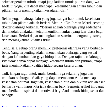
sekedar gerakan tubuh, tetapi juga latihan untuk pikiran dan jiwa.
Melalui yoga, kita dapat mencapai keseimbangan antara tubuh dan
pikiran, serta meningkatkan kesadaran diri.”
Selain yoga, olahraga lain yang juga sangat baik untuk kesehatan
tubuh dan pikiran adalah berlari. Menurut Dr. Jordan Metzl, seorang
dokter olahraga terkenal, “Berlari adalah olahraga yang sederhana
dan mudah dilakukan, tetapi memiliki manfaat yang luar biasa bagi
kesehatan. Berlari dapat meningkatkan stamina, mengurangi stres,
dan meningkatkan kualitas tidur.”
Tentu saja, setiap orang memiliki preferensi olahraga yang berbeda-
beda. Yang terpenting adalah menemukan olahraga yang sesuai
dengan kebutuhan dan gaya hidup kita. Dengan rajin berolahraga,
kita tidak hanya dapat menjaga kesehatan tubuh dan pikiran, tetapi
juga meningkatkan kualitas hidup secara keseluruhan.
Jadi, jangan ragu untuk mulai berolahraga sekarang juga dan
temukan olahraga terbaik yang dapat membantu Anda mencapai
kesehatan optimal. Ingatlah, kesehatan tubuh dan pikiran adalah aset
berharga yang harus kita jaga dengan baik. Semoga artikel ini dapat
memberikan inspirasi dan motivasi bagi Anda untuk hidup sehat dan
bahagia.