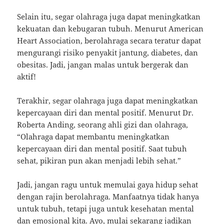
Selain itu, segar olahraga juga dapat meningkatkan
kekuatan dan kebugaran tubuh. Menurut American
Heart Association, berolahraga secara teratur dapat
mengurangi risiko penyakit jantung, diabetes, dan
obesitas. Jadi, jangan malas untuk bergerak dan
aktif!
Terakhir, segar olahraga juga dapat meningkatkan
kepercayaan diri dan mental positif. Menurut Dr.
Roberta Anding, seorang ahli gizi dan olahraga,
“Olahraga dapat membantu meningkatkan
kepercayaan diri dan mental positif. Saat tubuh
sehat, pikiran pun akan menjadi lebih sehat.”
Jadi, jangan ragu untuk memulai gaya hidup sehat
dengan rajin berolahraga. Manfaatnya tidak hanya
untuk tubuh, tetapi juga untuk kesehatan mental
dan emosional kita. Ayo, mulai sekarang jadikan