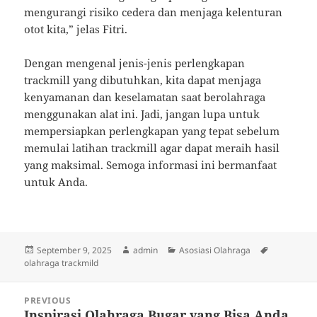
mengurangi risiko cedera dan menjaga kelenturan
otot kita,” jelas Fitri.
Dengan mengenal jenis-jenis perlengkapan
trackmill yang dibutuhkan, kita dapat menjaga
kenyamanan dan keselamatan saat berolahraga
menggunakan alat ini. Jadi, jangan lupa untuk
mempersiapkan perlengkapan yang tepat sebelum
memulai latihan trackmill agar dapat meraih hasil
yang maksimal. Semoga informasi ini bermanfaat
untuk Anda.
Posted
Author
Categories
Tags
September 9, 2025
admin
Asosiasi Olahraga
on
olahraga trackmild
Post
PREVIOUS
navigation
Inspirasi Olahraga Bugar yang Bisa Anda
Previous