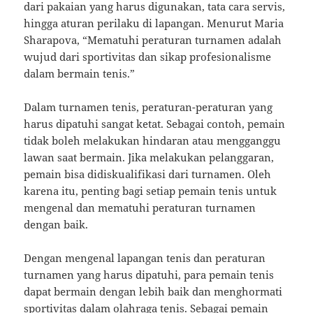
dari pakaian yang harus digunakan, tata cara servis,
hingga aturan perilaku di lapangan. Menurut Maria
Sharapova, “Mematuhi peraturan turnamen adalah
wujud dari sportivitas dan sikap profesionalisme
dalam bermain tenis.”
Dalam turnamen tenis, peraturan-peraturan yang
harus dipatuhi sangat ketat. Sebagai contoh, pemain
tidak boleh melakukan hindaran atau mengganggu
lawan saat bermain. Jika melakukan pelanggaran,
pemain bisa didiskualifikasi dari turnamen. Oleh
karena itu, penting bagi setiap pemain tenis untuk
mengenal dan mematuhi peraturan turnamen
dengan baik.
Dengan mengenal lapangan tenis dan peraturan
turnamen yang harus dipatuhi, para pemain tenis
dapat bermain dengan lebih baik dan menghormati
sportivitas dalam olahraga tenis. Sebagai pemain