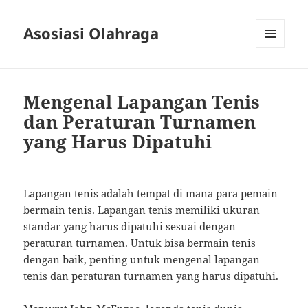
Asosiasi Olahraga
MENU
AND
WIDGETS
Mengenal Lapangan Tenis
dan Peraturan Turnamen
yang Harus Dipatuhi
Lapangan tenis adalah tempat di mana para pemain
bermain tenis. Lapangan tenis memiliki ukuran
standar yang harus dipatuhi sesuai dengan
peraturan turnamen. Untuk bisa bermain tenis
dengan baik, penting untuk mengenal lapangan
tenis dan peraturan turnamen yang harus dipatuhi.