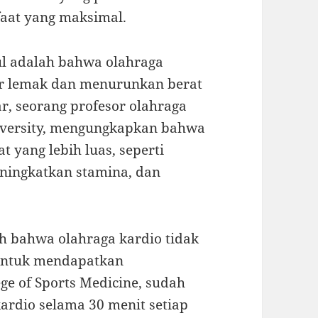
aat yang maksimal.
ul adalah bahwa olahraga
ar lemak dan menurunkan berat
r, seorang profesor olahraga
niversity, mengungkapkan bahwa
 yang lebih luas, seperti
ningkatkan stamina, dan
ah bahwa olahraga kardio tidak
untuk mendapatkan
e of Sports Medicine, sudah
ardio selama 30 menit setiap