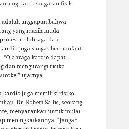
antung dan kebugaran fisik.
ri adalah anggapan bahwa
orang yang masih muda.
 profesor olahraga dan
 kardio juga sangat bermanfaat
. “Olahraga kardio dapat
g dan mengurangi risiko
 stroke,” ujarnya.
kardio juga memiliki risiko,
ihan. Dr. Robert Sallis, seorang
ente, menyarankan untuk mulai
hap meningkatkannya. “Jangan