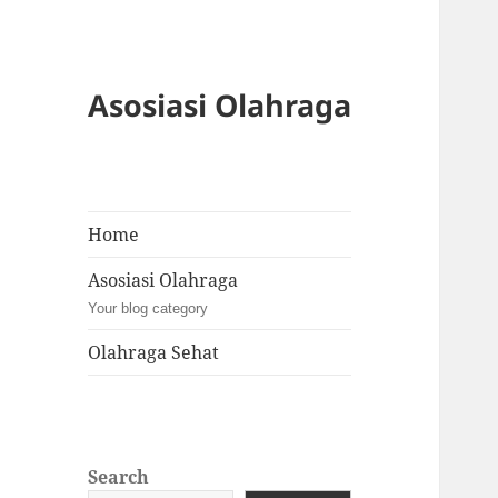
Asosiasi Olahraga
Home
Asosiasi Olahraga
Your blog category
Olahraga Sehat
Search