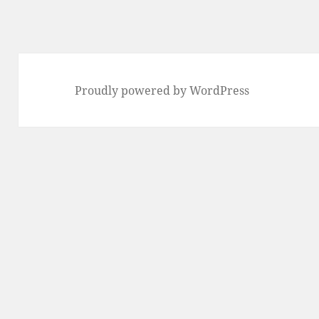
Proudly powered by WordPress