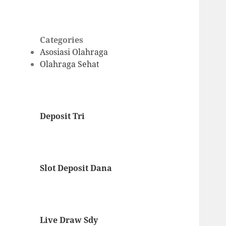
Categories
Asosiasi Olahraga
Olahraga Sehat
Deposit Tri
Slot Deposit Dana
Live Draw Sdy