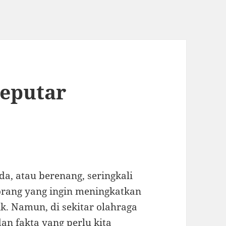
seputar
eda, atau berenang, seringkali
 orang yang ingin meningkatkan
k. Namun, di sekitar olahraga
an fakta yang perlu kita