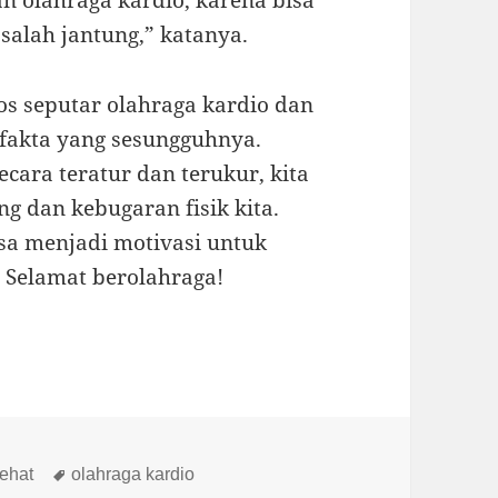
n olahraga kardio, karena bisa
alah jantung,” katanya.
tos seputar olahraga kardio dan
 fakta yang sesungguhnya.
cara teratur dan terukur, kita
g dan kebugaran fisik kita.
isa menjadi motivasi untuk
. Selamat berolahraga!
Tags
ehat
olahraga kardio