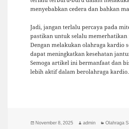
terlalu terburu-buru dalam melakuka
menyebabkan cedera dan bahkan mas
Jadi, jangan terlalu percaya pada mi
pastikan untuk selalu memerhatikan
Dengan melakukan olahraga kardio se
dapat meningkatkan kesehatan jantun
Semoga artikel ini bermanfaat dan b
lebih aktif dalam berolahraga kardio
Posted
Author
Categories
November 8, 2025
admin
Olahraga S