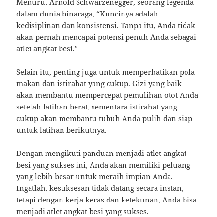
Menurut Arnold Schwarzenegger, seorang legenda
dalam dunia binaraga, “Kuncinya adalah
kedisiplinan dan konsistensi. Tanpa itu, Anda tidak
akan pernah mencapai potensi penuh Anda sebagai
atlet angkat besi.”
Selain itu, penting juga untuk memperhatikan pola
makan dan istirahat yang cukup. Gizi yang baik
akan membantu mempercepat pemulihan otot Anda
setelah latihan berat, sementara istirahat yang
cukup akan membantu tubuh Anda pulih dan siap
untuk latihan berikutnya.
Dengan mengikuti panduan menjadi atlet angkat
besi yang sukses ini, Anda akan memiliki peluang
yang lebih besar untuk meraih impian Anda.
Ingatlah, kesuksesan tidak datang secara instan,
tetapi dengan kerja keras dan ketekunan, Anda bisa
menjadi atlet angkat besi yang sukses.