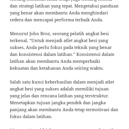
dan strategi latihan yang tepat. Mengetahui panduan
yang benar akan membantu Anda menghindari
cedera dan mencapai performa terbaik Anda.
Menurut John Broz, seorang pelatih angkat besi
terkenal, “Untuk menjadi atlet angkat besi yang
sukses, Anda perlu fokus pada teknik yang benar
dan konsistensi dalam latihan.” Konsistensi dalam
latihan akan membantu Anda memperbaiki
kekuatan dan ketahanan Anda seiring waktu.
Salah satu kunci keberhasilan dalam menjadi atlet
angkat besi yang sukses adalah memiliki tujuan
yang jelas dan rencana latihan yang terstruktur.
Menetapkan tujuan jangka pendek dan jangka
panjang akan membantu Anda tetap termotivasi dan
fokus dalam latihan.