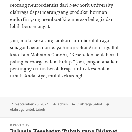
seorang neuroscientist dari New York University,
olahraga dapat merangsang produksi hormon
endorfin yang membuat kita merasa bahagia dan
lebih bersemangat.
Jadi, mulai sekarang jadikan rutin berolahraga
sebagai bagian dari gaya hidup sehat Anda. Ingatlah
kata-kata Mahatma Gandhi, “Kesehatan adalah aset
paling berharga dalam hidup.” Jadi, jangan abaikan
pentingnya rutin berolahraga untuk kesehatan
tubuh Anda. Ayo, mulai sekarang!
Posted
Author
Categories
Tags
September 26, 2024
admin
Olahraga Sehat
on
olahraga untuk tubuh
Post
PREVIOUS
navigation
Rahasia Kesehatan Tubuh yang Didapat
Previous