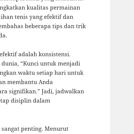
ingkatkan kualitas permainan
ihan tenis yang efektif dan
 membahas beberapa tips dan trik
da.
efektif adalah konsistensi.
 dunia, “Kunci untuk menjadi
ngkan waktu setiap hari untuk
 akan membantu Anda
 signifikan.” Jadi, jadwalkan
etap disiplin dalam
ga sangat penting. Menurut