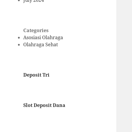
July 2024
Categories
Asosiasi Olahraga
Olahraga Sehat
Deposit Tri
Slot Deposit Dana