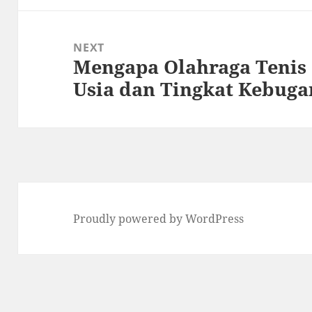
NEXT
Mengapa Olahraga Tenis
Next
Usia dan Tingkat Kebuga
post:
Proudly powered by WordPress