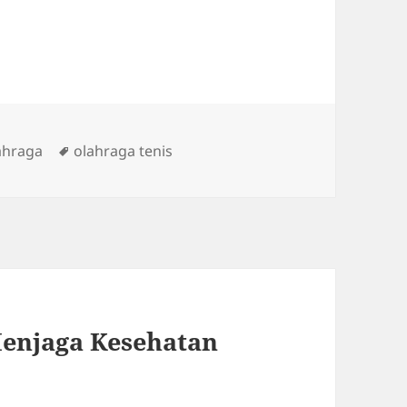
Tags
ahraga
olahraga tenis
Menjaga Kesehatan