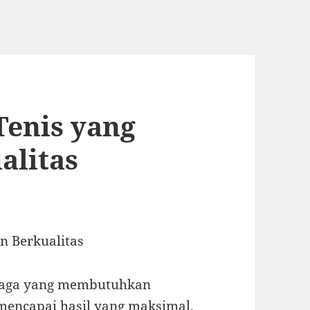
Tenis yang
alitas
an Berkualitas
ahraga yang membutuhkan
 mencapai hasil yang maksimal.