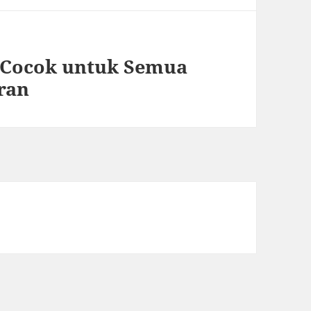
 Cocok untuk Semua
ran