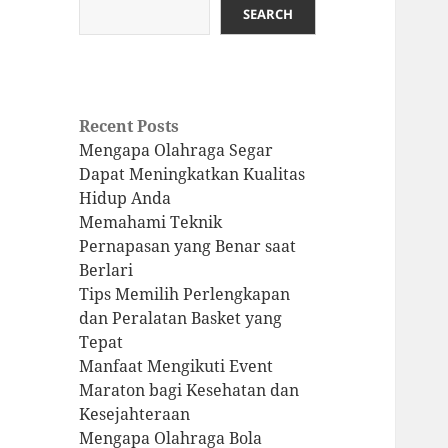
SEARCH
Recent Posts
Mengapa Olahraga Segar
Dapat Meningkatkan Kualitas
Hidup Anda
Memahami Teknik
Pernapasan yang Benar saat
Berlari
Tips Memilih Perlengkapan
dan Peralatan Basket yang
Tepat
Manfaat Mengikuti Event
Maraton bagi Kesehatan dan
Kesejahteraan
Mengapa Olahraga Bola