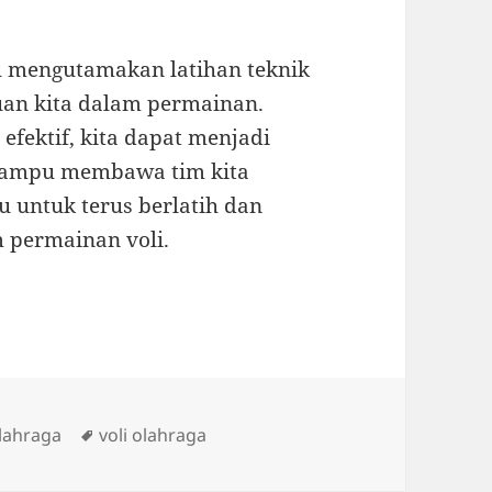
lu mengutamakan latihan teknik
an kita dalam permainan.
efektif, kita dapat menjadi
 mampu membawa tim kita
u untuk terus berlatih dan
m permainan voli.
s
Tags
Olahraga
voli olahraga