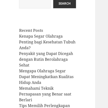
SEARCH
Recent Posts
Kenapa Segar Olahraga
Penting bagi Kesehatan Tubuh
Anda?
Penyakit yang Dapat Dicegah
dengan Rutin Berolahraga
Sehat
Mengapa Olahraga Segar
Dapat Meningkatkan Kualitas
Hidup Anda
Memahami Teknik
Pernapasan yang Benar saat
Berlari
Tips Memilih Perlengkapan