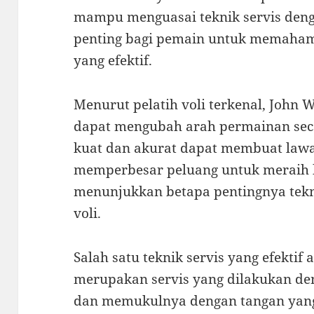
mampu menguasai teknik servis denga
penting bagi pemain untuk memahami
yang efektif.
Menurut pelatih voli terkenal, John W
dapat mengubah arah permainan secar
kuat dan akurat dapat membuat law
memperbesar peluang untuk meraih 
menunjukkan betapa pentingnya tekn
voli.
Salah satu teknik servis yang efektif a
merupakan servis yang dilakukan de
dan memukulnya dengan tangan yang 