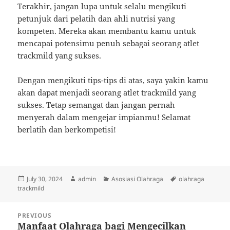
Terakhir, jangan lupa untuk selalu mengikuti
petunjuk dari pelatih dan ahli nutrisi yang
kompeten. Mereka akan membantu kamu untuk
mencapai potensimu penuh sebagai seorang atlet
trackmild yang sukses.
Dengan mengikuti tips-tips di atas, saya yakin kamu
akan dapat menjadi seorang atlet trackmild yang
sukses. Tetap semangat dan jangan pernah
menyerah dalam mengejar impianmu! Selamat
berlatih dan berkompetisi!
Posted
Author
Categories
Tags
July 30, 2024
admin
Asosiasi Olahraga
olahraga
on
trackmild
Post
PREVIOUS
navigation
Manfaat Olahraga bagi Mengecilkan
Previous