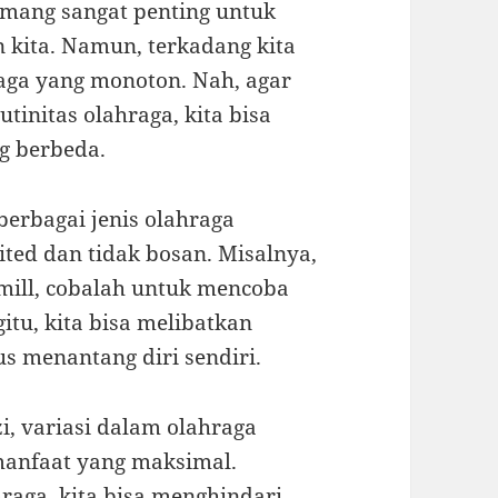
emang sangat penting untuk
 kita. Namun, terkadang kita
aga yang monoton. Nah, agar
tinitas olahraga, kita bisa
g berbeda.
berbagai jenis olahraga
ted dan tidak bosan. Misalnya,
admill, cobalah untuk mencoba
tu, kita bisa melibatkan
us menantang diri sendiri.
i, variasi dalam olahraga
manfaat yang maksimal.
raga, kita bisa menghindari