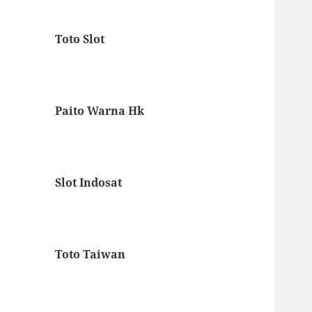
Toto Slot
Paito Warna Hk
Slot Indosat
Toto Taiwan