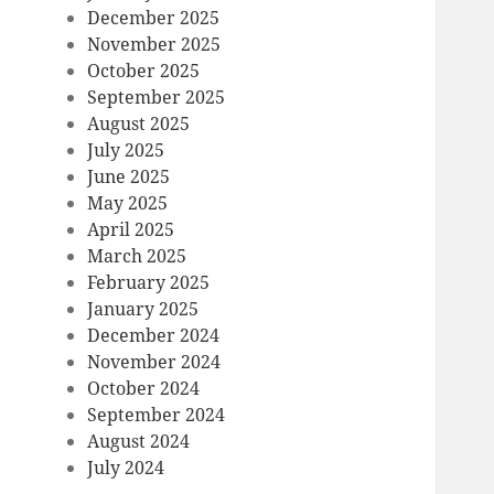
December 2025
November 2025
October 2025
September 2025
August 2025
July 2025
June 2025
May 2025
April 2025
March 2025
February 2025
January 2025
December 2024
November 2024
October 2024
September 2024
August 2024
July 2024