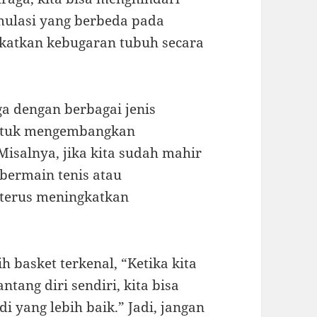
mulasi yang berbeda pada
ngkatkan kebugaran tubuh secara
aga dengan berbagai jenis
untuk mengembangkan
isalnya, jika kita sudah mahir
 bermain tenis atau
a terus meningkatkan
 basket terkenal, “Ketika kita
tang diri sendiri, kita bisa
 yang lebih baik.” Jadi, jangan