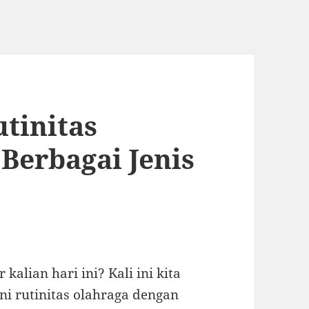
utinitas
Berbagai Jenis
alian hari ini? Kali ini kita
i rutinitas olahraga dengan