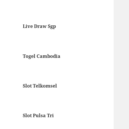
Live Draw Sgp
Togel Cambodia
Slot Telkomsel
Slot Pulsa Tri